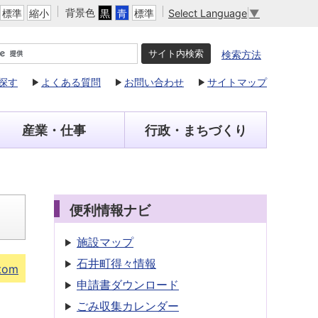
背景色
Select Language
▼
標準
縮小
黒
青
標準
検索方法
探す
よくある質問
お問い合わせ
サイトマップ
産業・仕事
行政・まちづくり
便利情報ナビ
施設マップ
石井町得々情報
tom
申請書
ダウンロード
ごみ収集
カレンダー