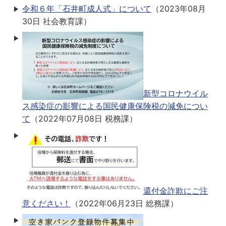
令和６年「石井町成人式」について
（
2023年08月
30日
社会教育課
）
新型コロナウイル
ス感染症の影響による国民健康保険税の減免につい
て
（
2022年07月08日
税務課
）
還付金詐欺にご注
意ください！
（
2022年06月23日
総務課
）