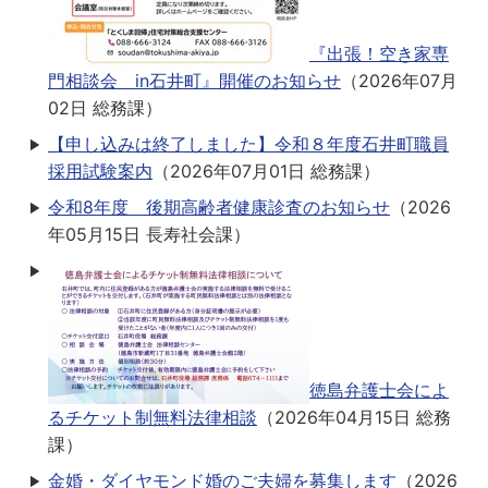
『出張！空き家専
門相談会 in石井町』開催のお知らせ
（
2026年07月
02日
総務課
）
【申し込みは終了しました】令和８年度石井町職員
採用試験案内
（
2026年07月01日
総務課
）
令和8年度 後期高齢者健康診査のお知らせ
（
2026
年05月15日
長寿社会課
）
徳島弁護士会によ
るチケット制無料法律相談
（
2026年04月15日
総務
課
）
金婚・ダイヤモンド婚のご夫婦を募集します
（
2026