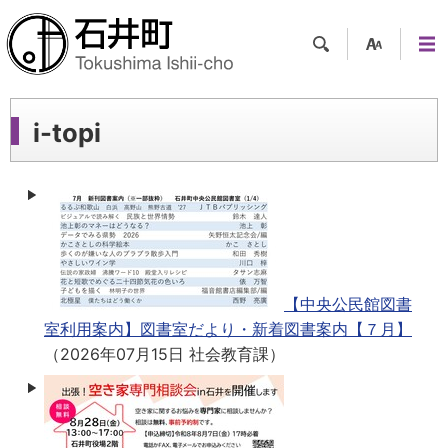
検索
支援
メニ
ツー
ュー
ル
i-topi
【中央公民館図書
室利用案内】図書室だより・新着図書案内【７月】
（
2026年07月15日
社会教育課
）