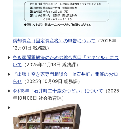
償却資産（固定資産税）の申告について
（
2025年
12月01日
税務課
）
空き家問題解決のための総合窓口「アキソル」につ
いて
（
2025年11月13日
総務課
）
『出張！空き家専門相談会 in石井町』開催のお知
らせ
（
2025年10月09日
総務課
）
令和8年「石井町二十歳のつどい」について
（
2025
年10月06日
社会教育課
）