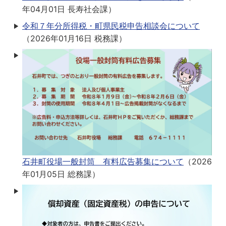
年04月01日
長寿社会課
）
令和７年分所得税・町県民税申告相談会について
（
2026年01月16日
税務課
）
石井町役場一般封筒 有料広告募集について
（
2026
年01月05日
総務課
）