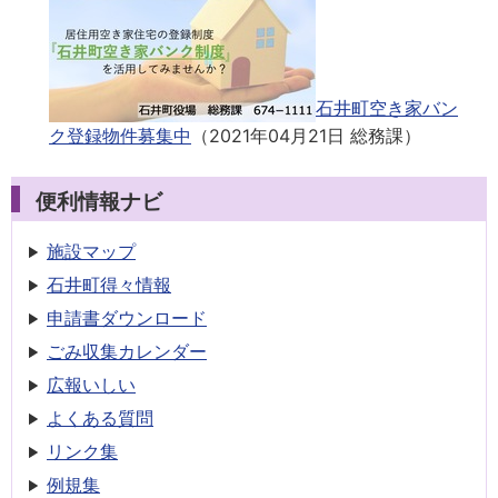
石井町空き家バン
ク登録物件募集中
（
2021年04月21日
総務課
）
便利情報ナビ
施設マップ
石井町得々情報
申請書
ダウンロード
ごみ収集
カレンダー
広報いしい
よくある質問
リンク集
例規集