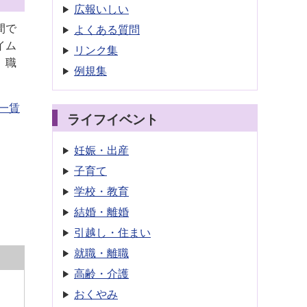
広報いしい
間で
よくある質問
イム
リンク集
。職
例規集
一賃
ライフイベント
妊娠・出産
子育て
学校・教育
結婚・離婚
引越し・住まい
就職・離職
高齢・介護
おくやみ