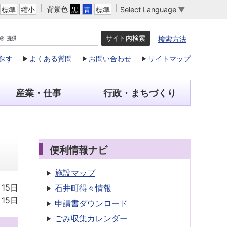
背景色
Select Language
▼
標準
縮小
黒
青
標準
検索方法
探す
よくある質問
お問い合わせ
サイトマップ
産業・仕事
行政・まちづくり
便利情報ナビ
施設マップ
月15日
石井町得々情報
月15日
申請書
ダウンロード
ごみ収集
カレンダー