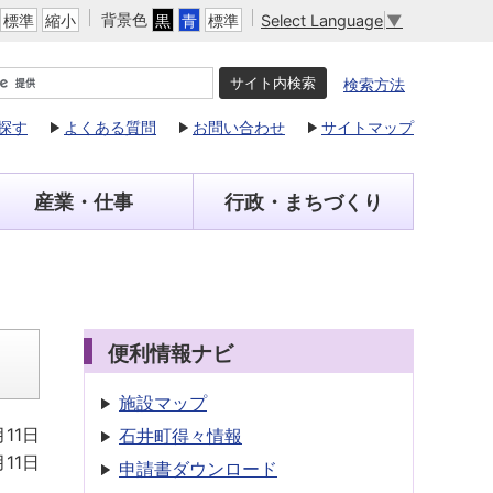
背景色
Select Language
▼
標準
縮小
黒
青
標準
検索方法
探す
よくある質問
お問い合わせ
サイトマップ
産業・仕事
行政・まちづくり
便利情報ナビ
施設マップ
月11日
石井町得々情報
月11日
申請書
ダウンロード