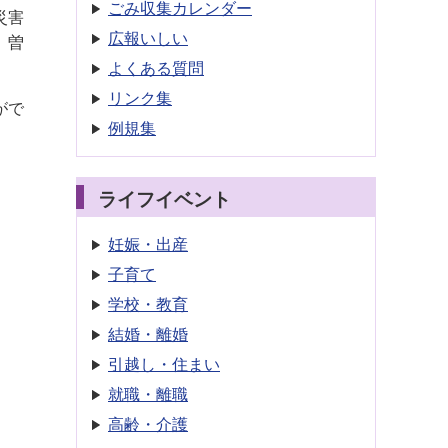
ごみ収集
カレンダー
災害
広報いしい
、曽
よくある質問
リンク集
がで
例規集
ライフイベント
妊娠・出産
子育て
学校・教育
結婚・離婚
引越し・住まい
就職・離職
高齢・介護