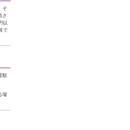
、そ
給さ
円以
算で
度額
る場