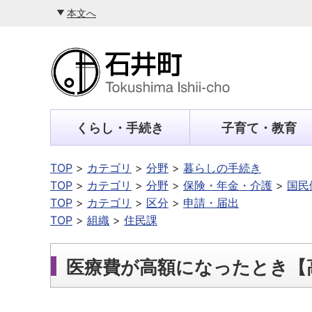
本文へ
くらし・手続き
子育て・教育
TOP
カテゴリ
分野
暮らしの手続き
TOP
カテゴリ
分野
保険・年金・介護
国民
TOP
カテゴリ
区分
申請・届出
TOP
組織
住民課
医療費が高額になったとき【