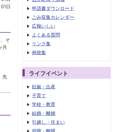
月01日
申請書
ダウンロード
ごみ収集
カレンダー
広報いしい
よくある質問
す。そ
リンク集
か月
例規集
ライフイベント
、先
妊娠・出産
子育て
学校・教育
結婚・離婚
引越し・住まい
就職・離職