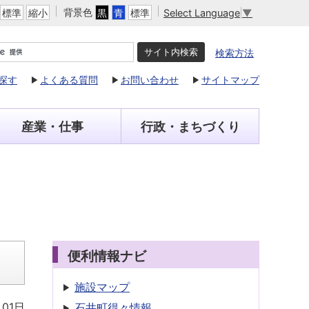
背景色
Select Language
▼
標準
縮小
黒
青
標準
検索方法
探す
よくある質問
お問い合わせ
サイトマップ
産業・仕事
行政・まちづくり
便利情報ナビ
施設マップ
月01日
石井町得々情報