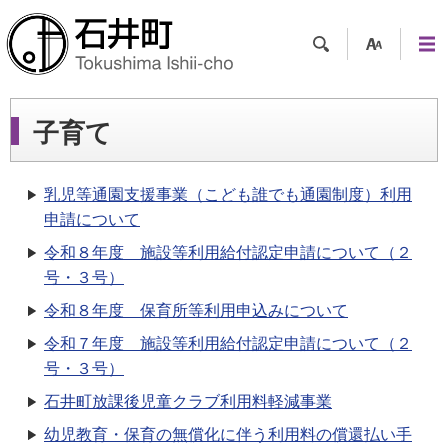
検索
支援
メニ
ツー
ュー
ル
子育て
乳児等通園支援事業（こども誰でも通園制度）利用
申請について
令和８年度 施設等利用給付認定申請について（２
号・３号）
令和８年度 保育所等利用申込みについて
令和７年度 施設等利用給付認定申請について（２
号・３号）
石井町放課後児童クラブ利用料軽減事業
幼児教育・保育の無償化に伴う利用料の償還払い手