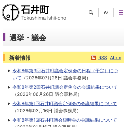
検索
支援
メニ
ツー
ュー
ル
選挙・議会
新着情報
RSS
Atom
令和8年第3回石井町議会定例会の日程（予定）につ
いて
（
2026年07月28日
議会事務局
）
令和8年第2回石井町議会定例会の会議結果について
（
2026年06月26日
議会事務局
）
令和8年第1回石井町議会定例会の会議結果について
（
2026年03月16日
議会事務局
）
令和8年第1回石井町議会臨時会の会議結果について