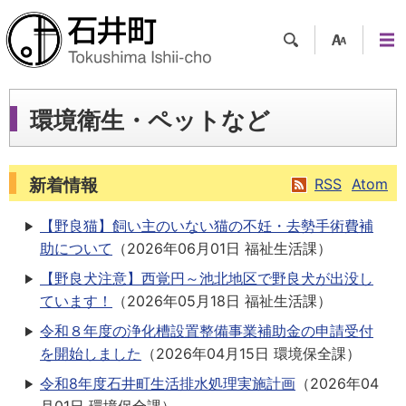
検索
支援
メニ
ツー
ュー
ル
環境衛生・ペットなど
新着情報
RSS
Atom
【野良猫】飼い主のいない猫の不妊・去勢手術費補
助について
（
2026年06月01日
福祉生活課
）
【野良犬注意】西覚円～池北地区で野良犬が出没し
ています！
（
2026年05月18日
福祉生活課
）
令和８年度の浄化槽設置整備事業補助金の申請受付
を開始しました
（
2026年04月15日
環境保全課
）
令和8年度石井町生活排水処理実施計画
（
2026年04