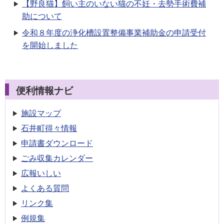
【野良猫】飼い主のいない猫の不妊・去勢手術費補
助について
令和８年度の浄化槽設置整備事業補助金の申請受付
を開始しました
便利情報ナビ
施設マップ
石井町得々情報
申請書
ダウンロード
ごみ収集
カレンダー
広報いしい
よくある質問
リンク集
例規集