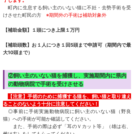
了します。
町内に生息する飼い主のいない猫に不妊・去勢手術を受
けさせた町民の方
※期間外の手術は補助対象外
【補助金額】１頭につき上限１万円
【補助頭数】お１人につき１回5頭まで申請可（期間内で最
大10頭まで）
②飼い主のいない猫を捕獲し、実施期間内に県内
の動物病院で手術を受けさせる
【注意】手術のために捕獲する猫を、飼い猫と取り違え
ることのないよう十分に注意してください！
◎事前に手術実施動物病院に飼い主のいない猫（野良
猫）への手術が可能か確認してください。
また、手術の際は必ず「耳のＶカット等」（雄は右、
雌は左）をしてもらってください。