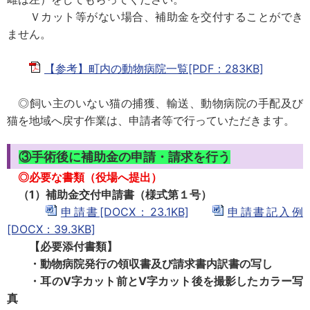
Ｖカット等がない場合、補助金を交付することができ
ません。
【参考】町内の動物病院一覧[PDF：283KB]
◎飼い主のいない猫の捕獲、輸送、動物病院の手配及び
猫を地域へ戻す作業は、申請者等で行っていただきます。
③手術後に補助金の申請・請求を行う
◎必要な書類（役場へ提出）
（1）補助金交付申請書（様式第１号）
申請書[DOCX：23.1KB]
申請書記入例
[DOCX：39.3KB]
【必要添付書類】
・動物病院発行の領収書及び請求書内訳書の写し
・耳のⅤ字カット前とⅤ字カット後を撮影したカラー写
真