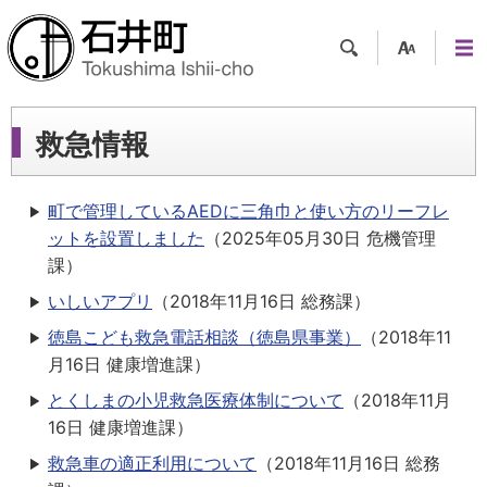
検索
支援
メニ
ツー
ュー
ル
救急情報
町で管理しているAEDに三角巾と使い方のリーフレ
ットを設置しました
（
2025年05月30日
危機管理
課
）
いしいアプリ
（
2018年11月16日
総務課
）
徳島こども救急電話相談（徳島県事業）
（
2018年11
月16日
健康増進課
）
とくしまの小児救急医療体制について
（
2018年11月
16日
健康増進課
）
救急車の適正利用について
（
2018年11月16日
総務