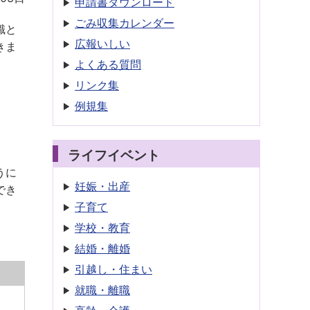
申請書
ダウンロード
ごみ収集
カレンダー
識と
広報いしい
きま
よくある質問
リンク集
例規集
ライフイベント
うに
妊娠・出産
でき
子育て
学校・教育
結婚・離婚
引越し・住まい
就職・離職