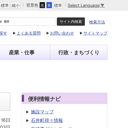
背景色
Select Language
▼
標準
縮小
黒
青
標準
検索方法
探す
よくある質問
お問い合わせ
サイトマップ
産業・仕事
行政・まちづくり
便利情報ナビ
施設マップ
月16日
石井町得々情報
月03日