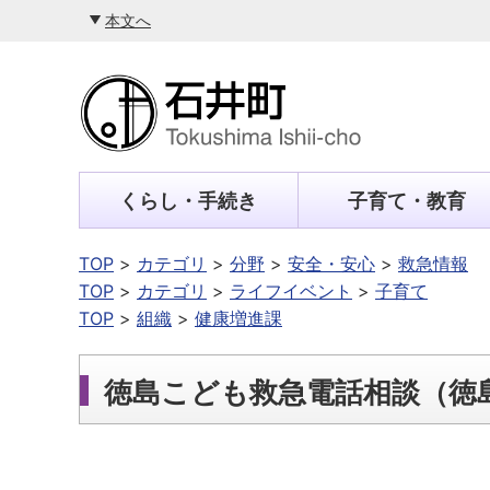
本文へ
くらし・手続き
子育て・教育
TOP
カテゴリ
分野
安全・安心
救急情報
TOP
カテゴリ
ライフイベント
子育て
TOP
組織
健康増進課
徳島こども救急電話相談（徳