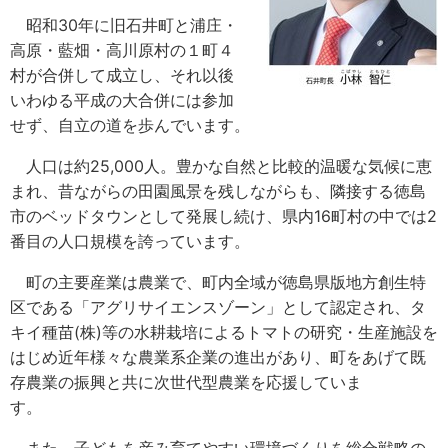
昭和30年に旧石井町と浦庄・
高原・藍畑・高川原村の１町４
村が合併して成立し、それ以後
いわゆる平成の大合併には参加
せず、自立の道を歩んでいます。
人口は約25,000人。豊かな自然と比較的温暖な気候に恵
まれ、昔ながらの田園風景を残しながらも、隣接する徳島
市のベッドタウンとして発展し続け、県内16町村の中では2
番目の人口規模を誇っています。
町の主要産業は農業で、町内全域が徳島県版地方創生特
区である「アグリサイエンスゾーン」として認定され、タ
キイ種苗(株)等の水耕栽培によるトマトの研究・生産施設を
はじめ近年様々な農業系企業の進出があり、町をあげて既
存農業の振興と共に次世代型農業を応援していま
す。