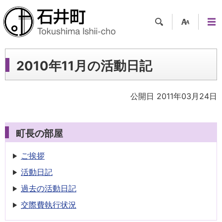
検索
支援
メニ
ツー
ュー
ル
2010年11月の活動日記
公開日 2011年03月24日
町長の部屋
ご挨拶
活動日記
過去の活動日記
交際費執行状況