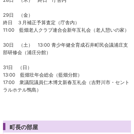
28日 （木） 終日 庁舎内
29日 （金）
終日 ３月補正予算査定（庁舎内）
11:00 藍畑老人クラブ連合会新年互礼会（老人憩いの家）
30日 （土） 13:00 青少年健全育成石井町民会議浦庄支
部研修会（浦庄分館）
31日 （日）
13:00 藍畑壮年会総会（藍畑分館）
17:00 衆議院議員仁木博文新春互礼会（吉野川市・セント
ラルホテル鴨島）
町長の部屋