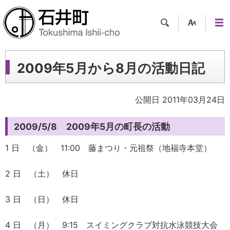
検索
支援
メニ
ツー
ュー
ル
2009年5月から8月の活動日記
公開日 2011年03月24日
2009/5/8 2009年5月の町長の活動
1 日 （金） 11:00 藤まつり・元祖祭（地福寺本堂）
2 日 （土） 休日
3 日 （日） 休日
4 日 （月） 9:15 スイミングクラブ対抗水泳競技大会