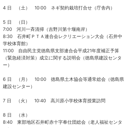
4 日 （土） 10:00 ネギ契約栽培打合せ（庁舎内）
5 日 （日）
7:00 河川一斉清掃（吉野川第十堰南岸）
8:30 石井町ＰＴＡ連合会レクリエーション大会（石井中
学校体育館）
11:00 自由民主党徳島県支部連合会平成21年度補正予算
（緊急経済対策）成立に関する説明会（徳島県建設センタ
ー）
6 日 （月） 10:00 徳島県土木協会等通常総会（徳島県
建設センター）
7 日 （火） 10:40 高川原小学校体育授業訪問
8 日 （水）
8:40 東部地区石井町赤十字奉仕団総会（老人福祉センタ