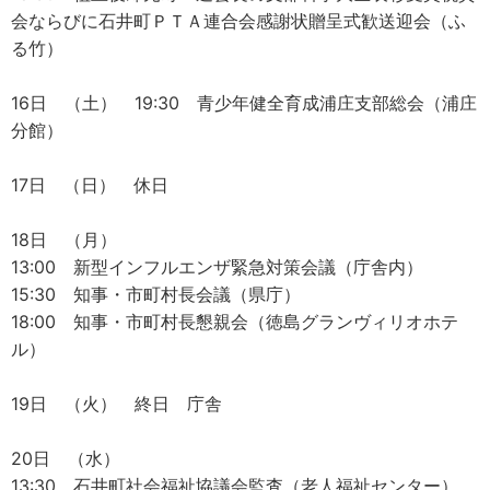
会ならびに石井町ＰＴＡ連合会感謝状贈呈式歓送迎会（ふ
る竹）
16日 （土） 19:30 青少年健全育成浦庄支部総会（浦庄
分館）
17日 （日） 休日
18日 （月）
13:00 新型インフルエンザ緊急対策会議（庁舎内）
15:30 知事・市町村長会議（県庁）
18:00 知事・市町村長懇親会（徳島グランヴィリオホテ
ル）
19日 （火） 終日 庁舎
20日 （水）
13:30 石井町社会福祉協議会監査（老人福祉センター）