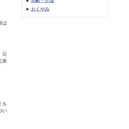
高齢・介護
おくやみ
容は
、公
公表
とも
つい