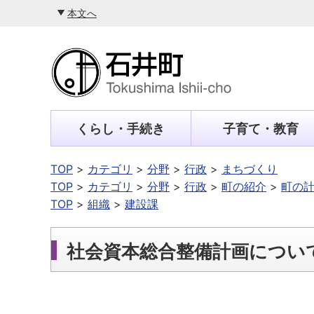
本文へ
くらし・手続き
子育て・教育
TOP
カテゴリ
分野
行政
まちづくり
TOP
カテゴリ
分野
行政
町の紹介
町の
TOP
組織
建設課
社会資本総合整備計画につい