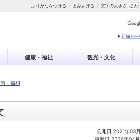
文字の大きさ
ふりがなをつける
よみあげる
拡大
組織から
健康・福祉
観光・文化
計画・構想
て
公開日 2021年03
更新日 2026年04月