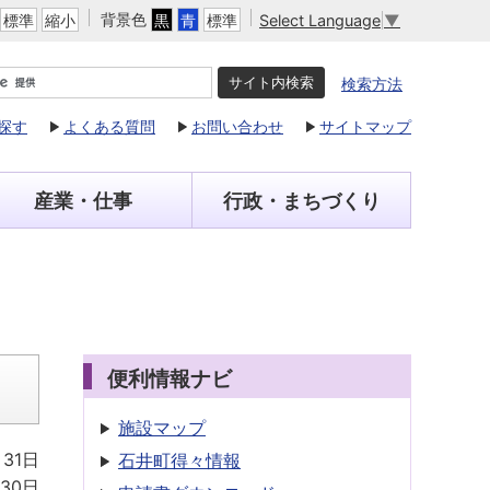
背景色
Select Language
▼
標準
縮小
黒
青
標準
検索方法
探す
よくある質問
お問い合わせ
サイトマップ
産業・仕事
行政・まちづくり
便利情報ナビ
施設マップ
月31日
石井町得々情報
30日