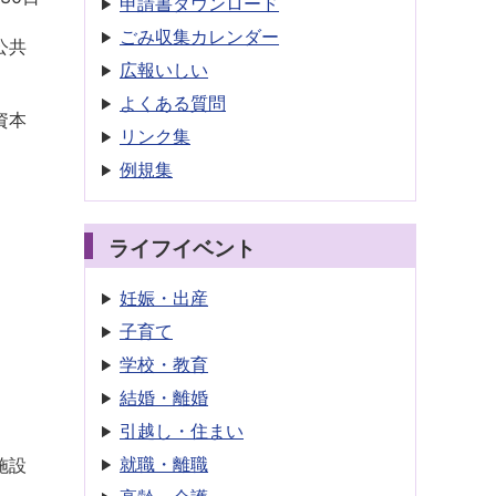
申請書
ダウンロード
ごみ収集
カレンダー
公共
広報いしい
よくある質問
資本
リンク集
例規集
ライフイベント
妊娠・出産
子育て
学校・教育
結婚・離婚
引越し・住まい
就職・離職
施設