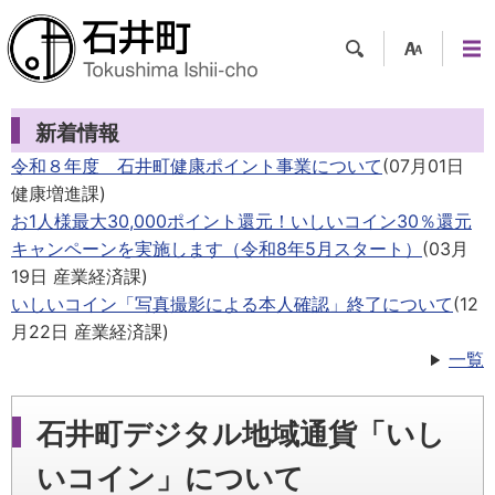
検索
支援
メニ
ツー
ュー
新着情報
ル
令和８年度 石井町健康ポイント事業について
(
07月01日
健康増進課
)
お1人様最大30,000ポイント還元！いしいコイン30％還元
キャンペーンを実施します（令和8年5月スタート）
(
03月
19日
産業経済課
)
いしいコイン「写真撮影による本人確認」終了について
(
12
月22日
産業経済課
)
一覧
石井町デジタル地域通貨「いし
いコイン」について