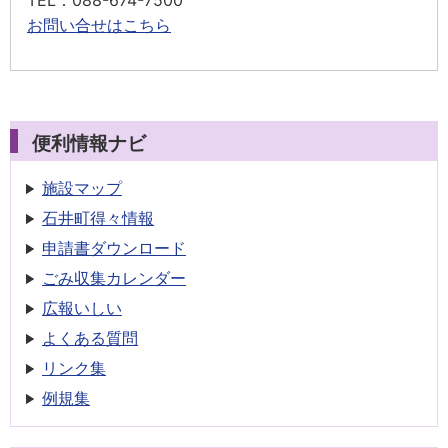
TEL
：088-674-7500
お問い合せはこちら
便利情報ナビ
施設マップ
石井町得々情報
申請書
ダウンロード
ごみ収集
カレンダー
広報いしい
よくある質問
リンク集
例規集