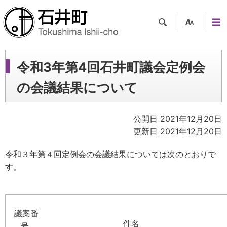
検索
支援
メニ
ツー
ュー
ル
令和3年第4回石井町議会定例会
の会議結果について
公開日 2021年12月20日
更新日 2021年12月20日
令和３年第４回定例会の会議結果については次のとおりで
す。
議案番
件名
号