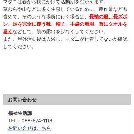
マダニは春から秋にかけて活動期をむかえます。
草むらや山などに多く生息しているために、農作業なども
含めて、そのような場所に行く場合は、
長袖の服
、
長ズボ
ン
、
足を完全に覆う靴
、
帽子
、
手袋の着用
、
首にタオルを
巻く
などして、肌の露出を少なくしてください。
また、屋外活動後は入浴し、マダニが付着してないか確認
してください。
お問い合わせ
福祉生活課
TEL
：088-674-1116
お問い合せはこちら