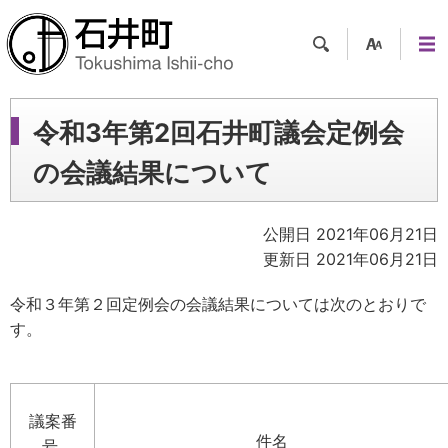
検索
支援
メニ
ツー
ュー
ル
令和3年第2回石井町議会定例会
の会議結果について
公開日 2021年06月21日
更新日 2021年06月21日
令和３年第２回定例会の会議結果については次のとおりで
す。
議案番
件名
号