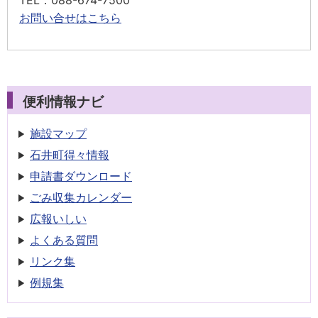
TEL
：088-674-7500
お問い合せはこちら
便利情報ナビ
施設マップ
石井町得々情報
申請書
ダウンロード
ごみ収集
カレンダー
広報いしい
よくある質問
リンク集
例規集