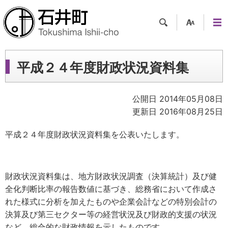
検索
支援
メニ
ツー
ュー
ル
平成２４年度財政状況資料集
公開日 2014年05月08日
更新日 2016年08月25日
平成２４年度財政状況資料集を公表いたします。
財政状況資料集は、地方財政状況調査（決算統計）及び健
全化判断比率の報告数値に基づき、総務省において作成さ
れた様式に分析を加えたものや企業会計などの特別会計の
決算及び第三セクター等の経営状況及び財政的支援の状況
など、総合的な財政情報を示したものです。