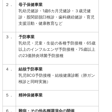
２．
母子保健事業
乳幼児健診・1歳6カ月児健診・３歳児健
診・股関節脱臼検診・歯科継続健診・育児
支援活動・健康教育など
３．
予防事業
乳幼児・児童・生徒の各種予防接種・65歳
以上のインフルエンザ予防接種・75歳以上
の23価肺炎球菌予防接種
４．
結核予防事業
乳児BCG予防接種・結核健康診断（肺ガン
検診と同時実施）
５．
精神保健事業
６．
難病・その他各種講演会の開催