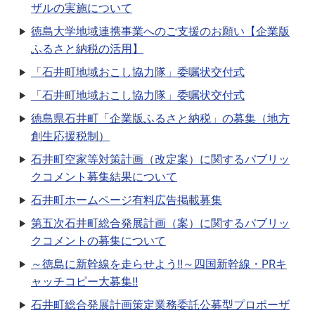
ザルの実施について
徳島大学地域連携事業へのご支援のお願い【企業版
ふるさと納税の活用】
「石井町地域おこし協力隊」委嘱状交付式
「石井町地域おこし協力隊」委嘱状交付式
徳島県石井町「企業版ふるさと納税」の募集（地方
創生応援税制）
石井町空家等対策計画（改定案）に関するパブリッ
クコメント募集結果について
石井町ホームページ有料広告掲載募集
第五次石井町総合発展計画（案）に関するパブリッ
クコメントの募集について
～徳島に新幹線を走らせよう!!～四国新幹線・PRキ
ャッチコピー大募集!!
石井町総合発展計画策定業務委託公募型プロポーザ