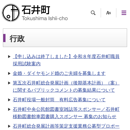
検索
支援
メニ
ツー
ュー
ル
行政
【申し込みは終了しました】令和８年度石井町職員
採用試験案内
金婚・ダイヤモンド婚のご夫婦を募集します
第五次石井町総合発展計画（後期基本計画）（案）
に関するパブリックコメントの募集結果について
石井町役場一般封筒 有料広告募集について
石井町中央公民館図書室雑誌等スポンサー／石井町
移動図書館車図書購入スポンサー 募集のお知らせ
石井町総合発展計画等策定支援業務公募型プロポー