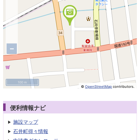
−
100 m
©
OpenStreetMap
contributors.
便利情報ナビ
施設マップ
石井町得々情報