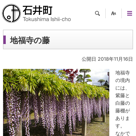
検索
支援
メニ
ツー
ュー
ル
地福寺の藤
公開日 2018年11月16日
地福寺
の境内
には、
紫藤と
白藤の
藤棚が
ありま
す。
なかで