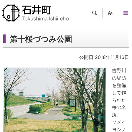
検索
支援
メニ
ツー
ュー
ル
第十桜づつみ公園
公開日 2018年11月16日
吉野川
の堤防
を整備
して作
られた
桜の名
所。
ソメイ
ヨシノ