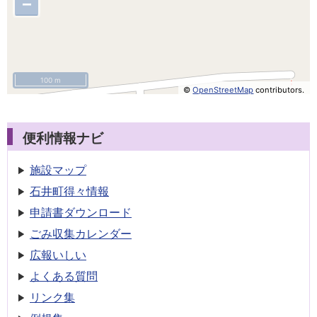
−
100 m
©
OpenStreetMap
contributors.
便利情報ナビ
施設マップ
石井町得々情報
申請書
ダウンロード
ごみ収集
カレンダー
広報いしい
よくある質問
リンク集