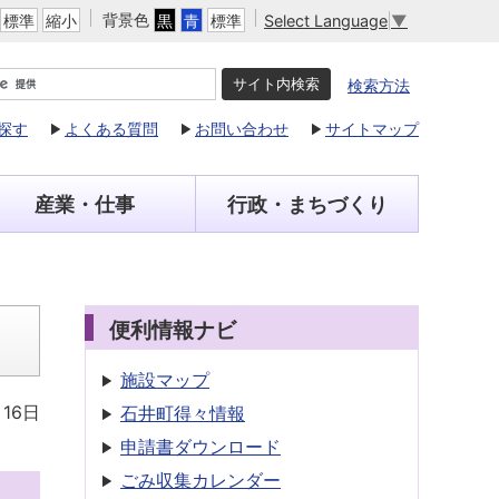
背景色
Select Language
▼
標準
縮小
黒
青
標準
検索方法
探す
よくある質問
お問い合わせ
サイトマップ
産業・仕事
行政・まちづくり
便利情報ナビ
施設マップ
月16日
石井町得々情報
申請書
ダウンロード
ごみ収集
カレンダー