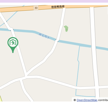
©
OpenStreetMap
contrib