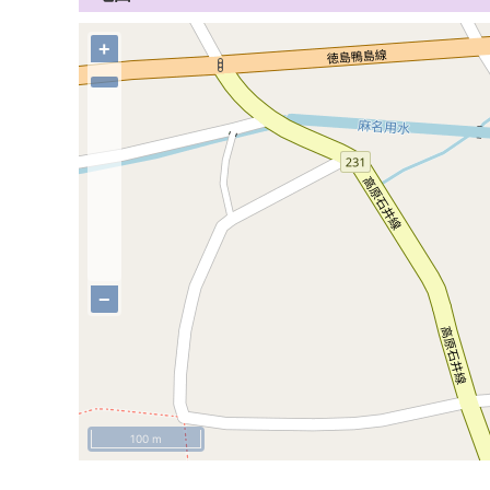
+
−
100 m