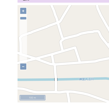
+
−
100 m