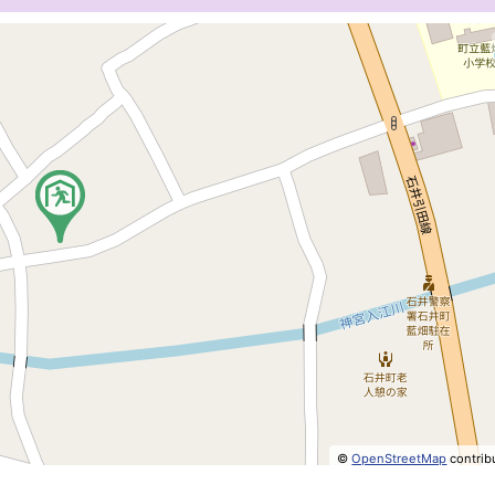
©
OpenStreetMap
contrib