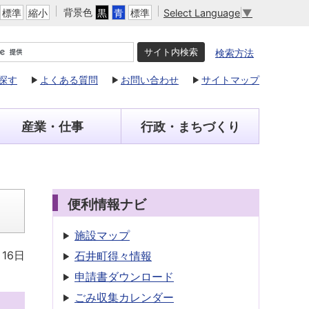
背景色
Select Language
▼
標準
縮小
黒
青
標準
検索方法
探す
よくある質問
お問い合わせ
サイトマップ
産業・仕事
行政・まちづくり
便利情報ナビ
施設マップ
月16日
石井町得々情報
申請書
ダウンロード
ごみ収集
カレンダー