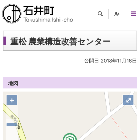
検索
支援
メニ
ツー
ュー
ル
重松 農業構造改善センター
公開日 2018年11月16日
地図
+
⤢