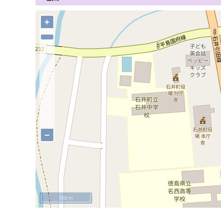
+
−
100 m