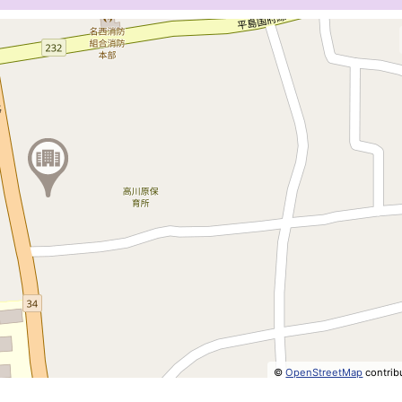
©
OpenStreetMap
contrib