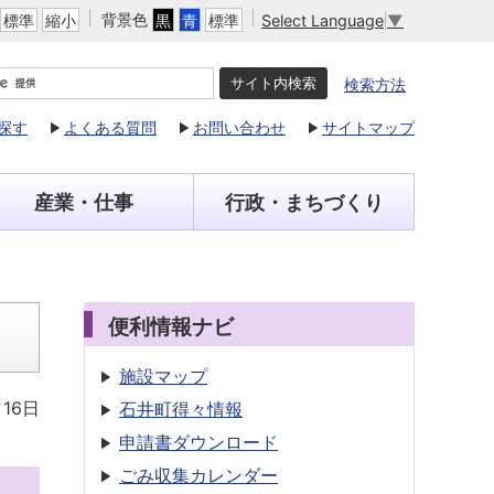
背景色
Select Language
▼
標準
縮小
黒
青
標準
検索方法
探す
よくある質問
お問い合わせ
サイトマップ
産業・仕事
行政・まちづくり
便利情報ナビ
施設マップ
月16日
石井町得々情報
申請書
ダウンロード
ごみ収集
カレンダー