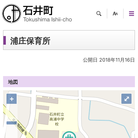
検索
支援
メニ
ツー
ュー
ル
浦庄保育所
公開日 2018年11月16日
地図
+
⤢