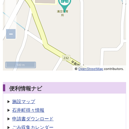
−
100 m
©
OpenStreetMap
contributors.
便利情報ナビ
施設マップ
石井町得々情報
申請書
ダウンロード
ごみ収集
カレンダー