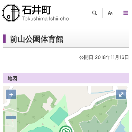
検索
支援
メニ
ツー
ュー
ル
前山公園体育館
公開日 2018年11月16日
地図
+
⤢