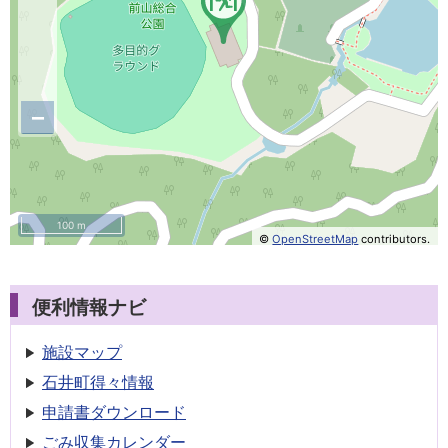
−
100 m
©
OpenStreetMap
contributors.
便利情報ナビ
施設マップ
石井町得々情報
申請書
ダウンロード
ごみ収集
カレンダー