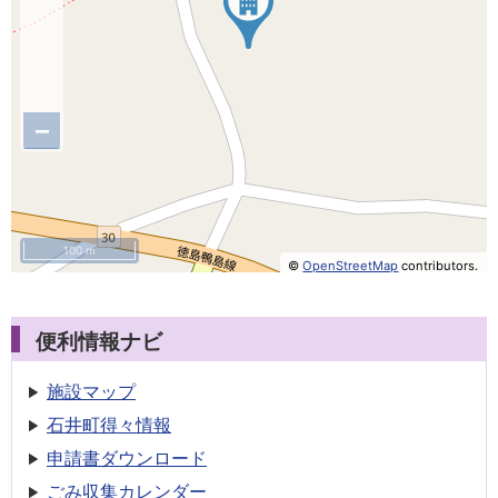
−
100 m
©
OpenStreetMap
contributors.
便利情報ナビ
施設マップ
石井町得々情報
申請書
ダウンロード
ごみ収集
カレンダー