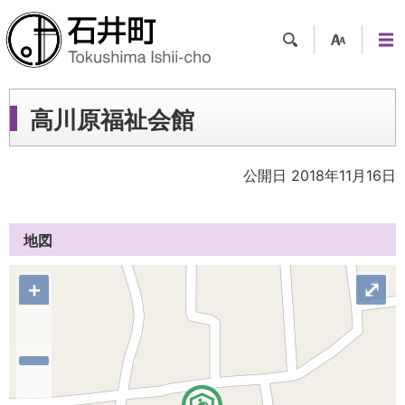
検索
支援
メニ
ツー
ュー
ル
高川原福祉会館
公開日 2018年11月16日
地図
+
⤢