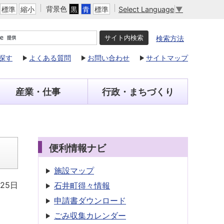
背景色
Select Language
▼
標準
縮小
黒
青
標準
検索方法
探す
よくある質問
お問い合わせ
サイトマップ
産業・仕事
行政・まちづくり
便利情報ナビ
施設マップ
25日
石井町得々情報
申請書
ダウンロード
ごみ収集
カレンダー