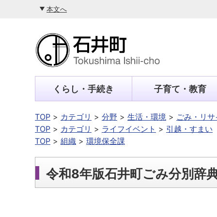
本文へ
くらし・手続き
子育て・教育
TOP
カテゴリ
分野
生活・環境
ごみ・リサ
TOP
カテゴリ
ライフイベント
引越・すまい
TOP
組織
環境保全課
令和8年版石井町ごみ分別辞