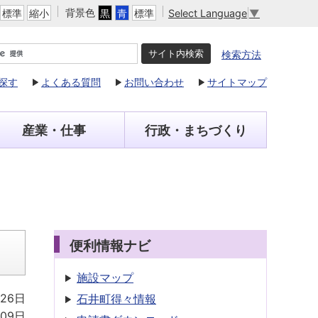
背景色
Select Language
▼
標準
縮小
黒
青
標準
検索方法
探す
よくある質問
お問い合わせ
サイトマップ
産業・仕事
行政・まちづくり
便利情報ナビ
施設マップ
26日
石井町得々情報
09日