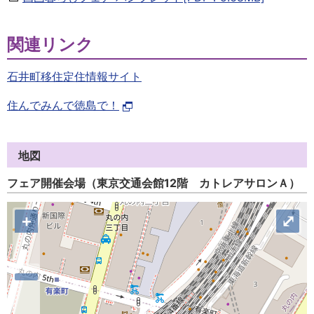
関連リンク
石井町移住定住情報サイト
住んでみんで徳島で！
地図
フェア開催会場（東京交通会館12階 カトレアサロンＡ）
+
⤢