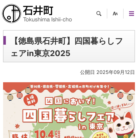
検索
支援
メニ
ツー
ュー
ル
【徳島県石井町】四国暮らしフ
ェアin東京2025
公開日 2025年09月12日