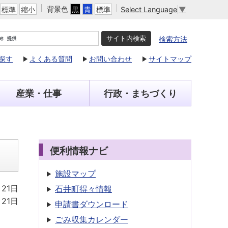
背景色
Select Language
▼
標準
縮小
黒
青
標準
検索方法
探す
よくある質問
お問い合わせ
サイトマップ
産業・仕事
行政・まちづくり
便利情報ナビ
施設マップ
月21日
石井町得々情報
月21日
申請書
ダウンロード
ごみ収集
カレンダー