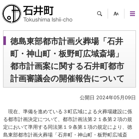
検索
支援
メニ
ツー
ュー
ル
徳島東部都市計画火葬場「石井
町・神山町・板野町広域斎場」
都市計画案に関する石井町都市
計画審議会の開催報告について
公開日 2024年05月09日
現在、準備を進めている３町広域による火葬場建設に係
る都市計画決定について、都市計画法第２１条第２項の規
定において準用する同法第１９条第１項の規定により、徳
島東部都市計画火葬場「石井町・神山町・板野町広域斎