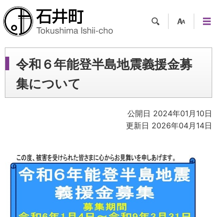
検索
支援
メニ
ツー
ュー
ル
令和６年能登半島地震義援金募
集について
公開日 2024年01月10日
更新日 2026年04月14日