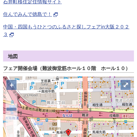
石井町移住定住情報サイト
住んでみんで徳島で！
中国・四国もうひとつのふるさと探しフェアin大阪２０２
３
地図
フェア開催会場（難波御堂筋ホール１０階 ホール１０）
+
⤢