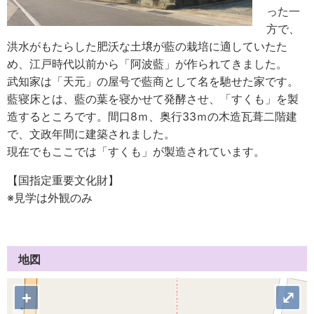
った一
方で、
洪水がもたらした肥沃な土壌が藍の栽培に適していたた
め、江戸時代以前から「阿波藍」が作られてきました。
武知家は「天元」の屋号で藍商として名を馳せた家です。
藍寝床とは、藍の葉を寝かせて発酵させ、「すくも」を製
造するところです。間口8ｍ、奥行33ｍの木造瓦葺二階建
で、文政年間に建築されました。
現在でもここでは「すくも」が製造されています。
【国指定重要文化財】
※見学は外観のみ
地図
+
⤢