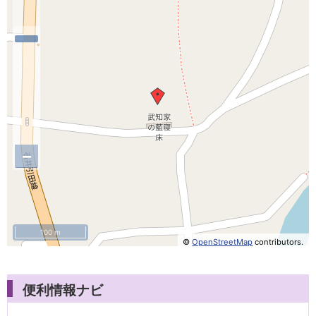
−
100 m
©
OpenStreetMap
contributors.
便利情報ナビ