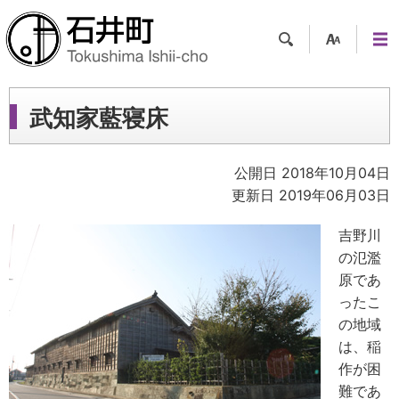
検索
支援
メニ
ツー
ュー
ル
武知家藍寝床
公開日 2018年10月04日
更新日 2019年06月03日
吉野川
の氾濫
原であ
ったこ
の地域
は、稲
作が困
難であ