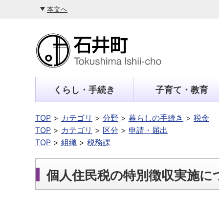
本文へ
くらし・手続き
子育て・教育
TOP
カテゴリ
分野
暮らしの手続き
税金
TOP
カテゴリ
区分
申請・届出
TOP
組織
税務課
個人住民税の特別徴収実施に