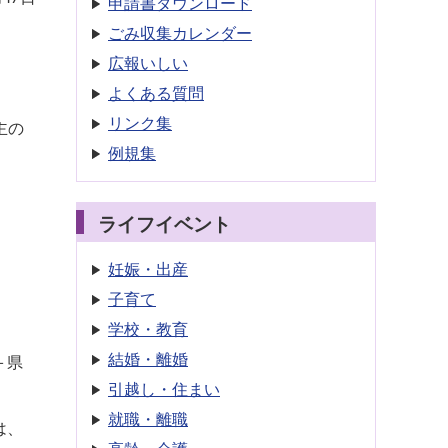
申請書
ダウンロード
ごみ収集
カレンダー
広報いしい
よくある質問
リンク集
主の
例規集
ライフイベント
妊娠・出産
子育て
学校・教育
結婚・離婚
＋県
引越し・住まい
就職・離職
は、