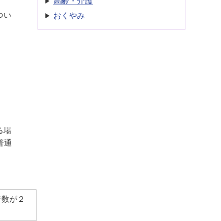
高齢・介護
つい
おくやみ
る場
普通
者数が２