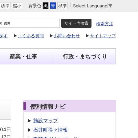
背景色
Select Language
▼
標準
縮小
黒
青
標準
検索方法
探す
よくある質問
お問い合わせ
サイトマップ
産業・仕事
行政・まちづくり
便利情報ナビ
施設マップ
月04日
石井町得々情報
月17日