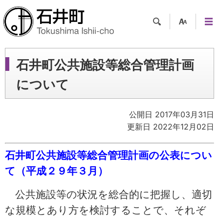
検索
支援
メニ
ツー
ュー
ル
石井町公共施設等総合管理計画
について
公開日 2017年03月31日
更新日 2022年12月02日
石井町公共施設等総合管理計画の公表につい
て（平成２９年３月）
公共施設​等の状況を総合的に把​握し、適切
な規模とあ​り方を検討することで​、それぞ