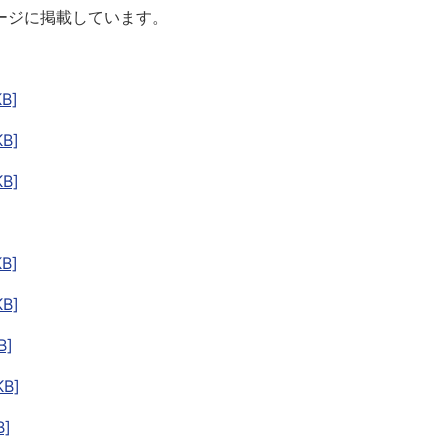
ージに掲載しています。
B]
B]
B]
B]
B]
B]
B]
]