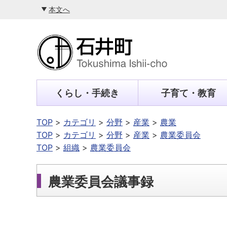
本文へ
くらし・手続き
子育て・教育
TOP
カテゴリ
分野
産業
農業
TOP
カテゴリ
分野
産業
農業委員会
TOP
組織
農業委員会
農業委員会議事録