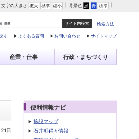
文字の大きさ
背景色
拡大
標準
縮小
黒
青
標準
検索方法
探す
よくある質問
お問い合わせ
サイトマップ
産業・仕事
行政・まちづくり
便利情報ナビ
施設マップ
月21日
石井町得々情報