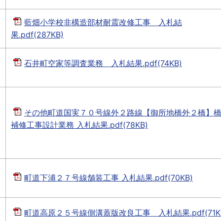
藍畑小学校非構造部材耐震改修工事 入札結
果.pdf(287KB)
石井町空家等調査業務 入札結果.pdf(74KB)
その他町道国実７０号線外２路線【御所地橋外２橋】
補修工事設計業務 入札結果.pdf(78KB)
町道下浦２７号線舗装工事 入札結果.pdf(70KB)
町道高原２５号線側溝蓋版改良工事 入札結果.pdf(71K