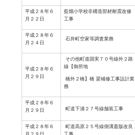
平成２８年６
藍畑小学校非構造部材耐震改修
月２２日
工事
平成２８年６
石井町空家等調査業務
月２４日
その他町道国実７０号線外２路
線【御所地
平成２８年６
月２９日
橋外２橋】橋 梁補修工事設計業
務
平成２８年６
町道下浦２７号線舗装工事
月２９日
平成２８年６
町道高原２５号線側溝蓋版改良
月２９日
工事