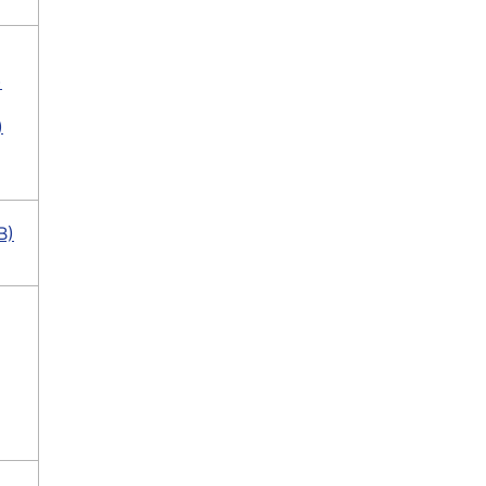
)
)
)