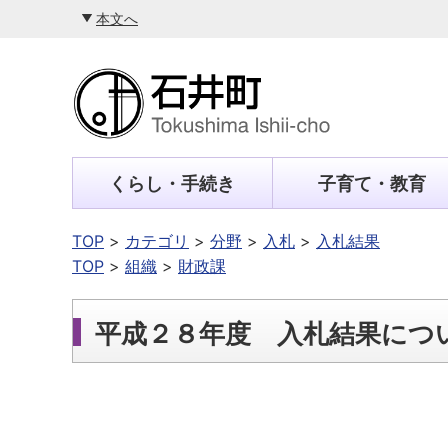
本文へ
くらし・手続き
子育て・教育
TOP
カテゴリ
分野
入札
入札結果
TOP
組織
財政課
平成２８年度 入札結果につ