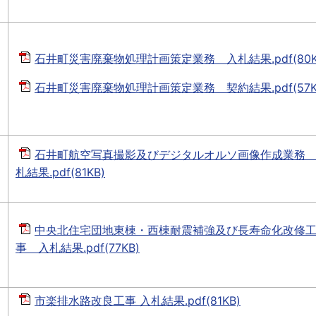
石井町災害廃棄物処理計画策定業務 入札結果.pdf(80K
石井町災害廃棄物処理計画策定業務 契約結果.pdf(57K
石井町航空写真撮影及びデジタルオルソ画像作成業務
札結果.pdf(81KB)
中央北住宅団地東棟・西棟耐震補強及び長寿命化改修
事 入札結果.pdf(77KB)
市楽排水路改良工事 入札結果.pdf(81KB)