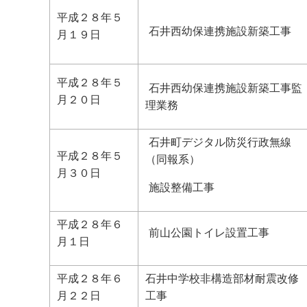
平成２８年５
石井西幼保連携施設新築工事
月１９日
平成２８年５
石井西幼保連携施設新築工事監
月２０日
理業務
石井町デジタル防災行政無線
平成２８年５
（同報系）
月３０日
施設整備工事
平成２８年６
前山公園トイレ設置工事
月１日
平成２８年６
石井中学校非構造部材耐震改修
月２２日
工事