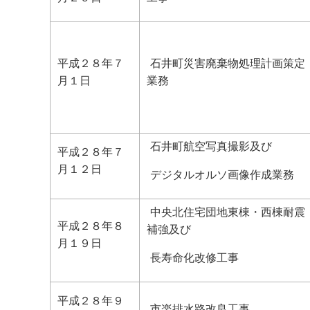
平成２８年７
石井町災害廃棄物処理計画策定
月１日
業務
石井町航空写真撮影及び
平成２８年７
月１２日
デジタルオルソ画像作成業務
中央北住宅団地東棟・西棟耐震
平成２８年８
補強及び
月１９日
長寿命化改修工事
平成２８年９
市楽排水路改良工事