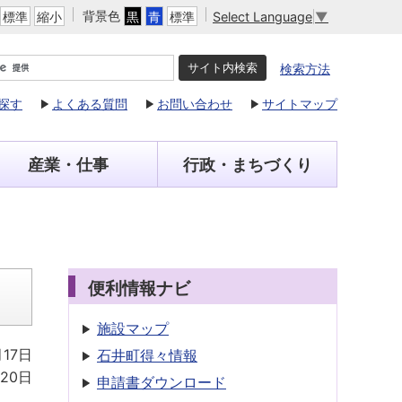
背景色
Select Language
▼
標準
縮小
黒
青
標準
検索方法
探す
よくある質問
お問い合わせ
サイトマップ
産業・仕事
行政・まちづくり
便利情報ナビ
施設マップ
月17日
石井町得々情報
月20日
申請書
ダウンロード