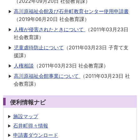
（
2022年09月20日
社会教育課
）
高川原福祉会館及び石井町教育センター使用申請書
（
2019年06月20日
社会教育課
）
人権が侵害されたときについて
（
2011年03月23日
社会教育課
）
児童虐待防止について
（
2011年03月23日
子育て支
援課
）
人権相談
（
2011年03月23日
社会教育課
）
高川原福祉会館事業について
（
2011年03月23日
社
会教育課
）
便利情報ナビ
施設マップ
石井町得々情報
申請書
ダウンロード