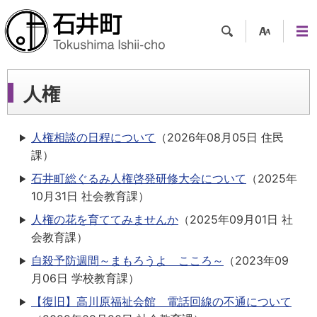
検索
支援
メニ
ツー
ュー
ル
人権
人権相談の日程について
（
2026年08月05日
住民
課
）
石井町総ぐるみ人権啓発研修大会について
（
2025年
10月31日
社会教育課
）
人権の花を育ててみませんか
（
2025年09月01日
社
会教育課
）
自殺予防週間～まもろうよ こころ～
（
2023年09
月06日
学校教育課
）
【復旧】高川原福祉会館 電話回線の不通について