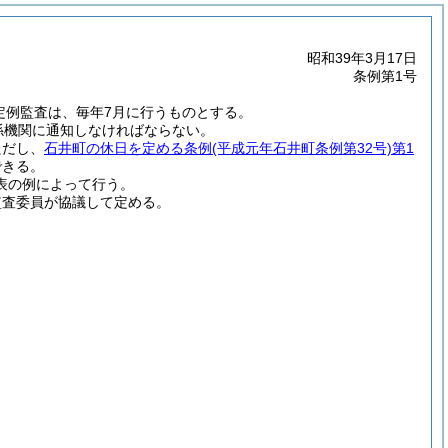
昭和39年3月17日
条例第1号
る定例監査は、毎年7月に行うものとする。
係機関に通知しなければならない。
ただし、
石井町の休日を定める条例
(平成元年石井町条例第32号)
第1
できる。
表の例によって行う。
監査委員が協議して定める。