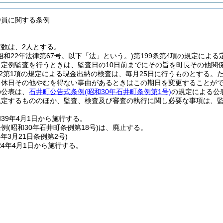
委員に関する条例
数は、2人とする。
(昭和22年法律第67号。以下「法」という。)
第199条第4項の規定によ
り定例監査を行うときは、監査日の10日前までにその旨を町長その他関
の2第1項の規定による現金出納の検査は、毎月25日に行うものとする。
る休日その他やむを得ない事由があるときはこの期日を変更することが
の公表は、
石井町公告式条例
(昭和30年石井町条例第1号)
の規定による公
規定するもののほか、監査、検査及び審査の執行に関し必要な事項は、
39年4月1日から施行する。
条例
(昭和30年石井町条例第18号)
は、廃止する。
4年3月21日
条例第2号)
4年4月1日から施行する。