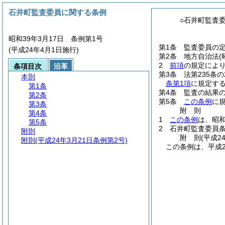
石井町監査委員に関する条例
○石井町監査
昭和39年3月17日 条例第1号
第1条
監査委員の定
(平成24年4月1日施行)
第2条
地方自治法
2
前項
の規定によ
条項目次
沿革
第3条
法第235条
本則
条第1項
に規定す
第1条
第4条
監査の結果
第2条
第5条
この条例
に
第3条
附
則
第4条
1
この条例
は、昭和
第5条
2
石井町監査委員
附則
附
則
(平成2
附則
(平成24年3月21日条例第2号)
この条例は、平成2