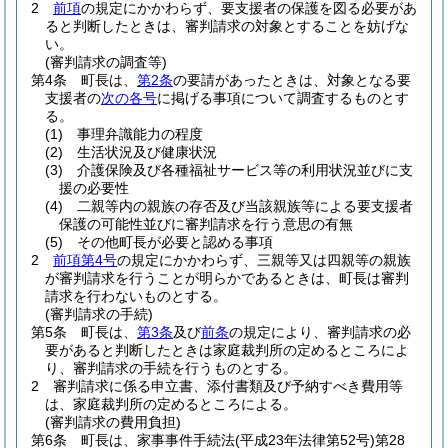
2
前項
の規定にかかわらず、要支援者の保護を図る必要があ
ると判断したときは、審判請求の対象とすることを妨げな
い。
(審判請求の調査等)
第4条
町長は、
第2条
の要請があったときは、対象となる要
支援者の
次の各号
に掲げる事項について調査するものとす
る。
(1)
事理弁識能力の程度
(2)
生活状況及び健康状況
(3)
介護保険及び各種福祉サービス等の利用状況並びに支
援の必要性
(4)
二親等内の親族の存否及び当該親族等による要支援者
保護の可能性並びに審判請求を行う意思の有無
(5)
その他町長が必要と認める事項
2
前項第4号
の規定にかかわらず、三親等又は四親等の親族
が審判請求を行うことが明らかであるときは、町長は審判
請求を行わないものとする。
(審判請求の手続)
第5条
町長は、
第3条
及び
前条
の規定により、審判請求の必
要があると判断したときは家庭裁判所の定めるところによ
り、審判請求の手続を行うものとする。
2
審判請求に係る申立書、添付書類及び予納すべき費用等
は、家庭裁判所の定めるところによる。
(審判請求の費用負担)
第6条
町長は、家事事件手続法
(平成23年法律第52号)
第28