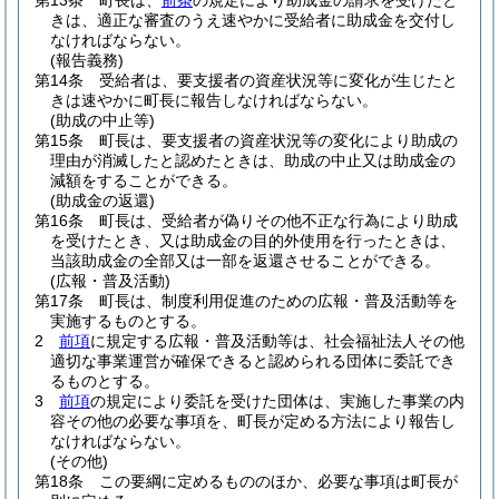
第13条
町長は、
前条
の規定により助成金の請求を受けたと
きは、適正な審査のうえ速やかに受給者に助成金を交付し
なければならない。
(報告義務)
第14条
受給者は、要支援者の資産状況等に変化が生じたと
きは速やかに町長に報告しなければならない。
(助成の中止等)
第15条
町長は、要支援者の資産状況等の変化により助成の
理由が消滅したと認めたときは、助成の中止又は助成金の
減額をすることができる。
(助成金の返還)
第16条
町長は、受給者が偽りその他不正な行為により助成
を受けたとき、又は助成金の目的外使用を行ったときは、
当該助成金の全部又は一部を返還させることができる。
(広報・普及活動)
第17条
町長は、制度利用促進のための広報・普及活動等を
実施するものとする。
2
前項
に規定する広報・普及活動等は、社会福祉法人その他
適切な事業運営が確保できると認められる団体に委託でき
るものとする。
3
前項
の規定により委託を受けた団体は、実施した事業の内
容その他の必要な事項を、町長が定める方法により報告し
なければならない。
(その他)
第18条
この要綱に定めるもののほか、必要な事項は町長が