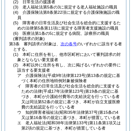
(2)
日常生活の援護者
(3)
老人福祉法第5条の3に規定する老人福祉施設の職員
(4)
介護保険法第8条第22項に規定する介護保険施設の職
員
(5)
障害者の日常生活及び社会生活を総合的に支援するた
めの法律第5条第11項に規定する障害者支援施設の職員
(6)
医療法第1条の5に規定する病院、診療所の職員
(審判請求の対象)
第3条
審判請求の対象は、
次の各号
のいずれかに該当する者
とする。
(1)
本町に住所を有し、他市区町村において審判請求の対
象とならない要支援者
(2)
本町以外に住所を有し、次に掲げるいずれかの要件に
該当する要支援者
ア
介護保険法
(平成9年法律第123号)
第13条の規定に基
づく本町の住所地特例対象被保険者
イ
障害者の日常生活及び社会生活を総合的に支援する
ための法律
(平成17年法律第123号)
第19条の規定に基
づき、本町が介護給付費等の支給決定を行っている者
又は同法第52条の規定に基づき、本町が自立支援医療
費の支給認定を行っている者
ウ
知的障害者福祉法
(昭和35年法律第37号)
第15条の4
又は第16条等の規定に基づき、本町が措置している者
エ
老人福祉法
(昭和38年法律第133号)
第11条第1項又は
第2項の規定に基づき、本町が措置している者