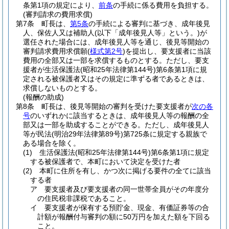
条第1項の規定により、
前条
の手続に係る費用を負担する。
(審判請求の費用求償)
第7条
町長は、
第5条
の手続による審判に基づき、成年後見
人、保佐人又は補助人
(以下「成年後見人等」という。)
が
選任された場合には、成年後見人等を通じ、後見等開始の
審判請求費用求償願
(
様式第2号
)
を提出し、要支援者に当該
費用の全部又は一部を求償するものとする。
ただし、要支
援者が生活保護法
(昭和25年法律第144号)
第6条第1項に規
定される被保護者又はその規定に準ずる者であるときは、
求償しないものとする。
(報酬の助成)
第8条
町長は、後見等開始の審判を受けた要支援者が
次の各
号
のいずれかに該当するときは、成年後見人等の報酬の全
部又は一部を助成することができる。
ただし、成年後見人
等が民法
(明治29年法律第89号)
第725条に規定する親族で
ある場合を除く。
(1)
生活保護法
(昭和25年法律第144号)
第6条第1項に規定
する被保護者で、本町において決定を受けた者
(2)
本町に住所を有し、かつ次に掲げる要件の全てに該当
する者
ア
要支援者及び要支援者の同一世帯全員がその年度分
の住民税非課税であること。
イ
要支援者が保有する預貯金、現金、有価証券等の合
計額が報酬付与審判の額に50万円を加えた額を下回る
こと。