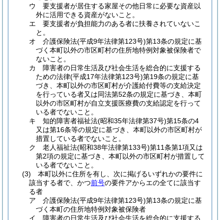
ウ
要支援者が居住する家屋その他日常に必要な資産以
外に活用できる資産がないこと。
エ
要支援者が負担能力のある者に扶養されていないこ
と。
オ
介護保険法
(平成9年法律第123号)
第13条の規定に基
づく本町以外の市区町村の住所地特例対象被保険者で
ないこと。
カ
障害者の日常生活及び社会生活を総合的に支援する
ための法律
(平成17年法律第123号)
第19条の規定に基
づき、本町以外の市区町村が介護給付費等の支給決定
を行っている者又は同法第52条の規定に基づき、本町
以外の市区町村が自立支援医療費の支給認定を行って
いる者でないこと。
キ
知的障害者福祉法
(昭和35年法律第37号)
第15条の4
又は第16条等の規定に基づき、本町以外の市区町村が
措置している者でないこと。
ク
老人福祉法
(昭和38年法律第133号)
第11条第1項又は
第2項の規定に基づき、本町以外の市区町村が措置して
いる者でないこと。
(3)
本町以外に住所を有し、次に掲げるいずれかの要件に
該当する者で、かつ
前号
の要件アからエの全てに該当す
る者
ア
介護保険法
(平成9年法律第123号)
第13条の規定に基
づく本町の住所地特例対象被保険者
イ
障害者の日常生活及び社会生活を総合的に支援する