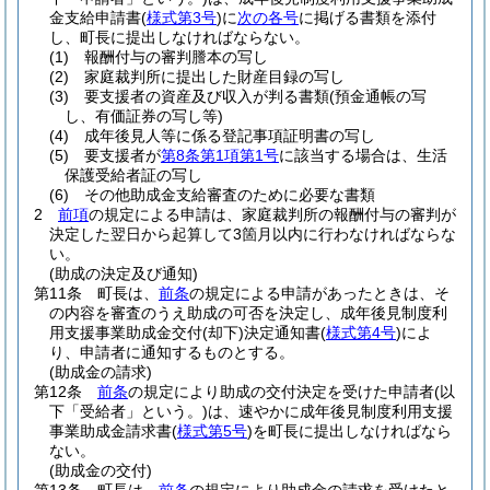
金支給申請書
(
様式第3号
)
に
次の各号
に掲げる書類を添付
し、町長に提出しなければならない。
(1)
報酬付与の審判謄本の写し
(2)
家庭裁判所に提出した財産目録の写し
(3)
要支援者の資産及び収入が判る書類
(預金通帳の写
し、有価証券の写し等)
(4)
成年後見人等に係る登記事項証明書の写し
(5)
要支援者が
第8条第1項第1号
に該当する場合は、生活
保護受給者証の写し
(6)
その他助成金支給審査のために必要な書類
2
前項
の規定による申請は、家庭裁判所の報酬付与の審判が
決定した翌日から起算して3箇月以内に行わなければならな
い。
(助成の決定及び通知)
第11条
町長は、
前条
の規定による申請があったときは、そ
の内容を審査のうえ助成の可否を決定し、成年後見制度利
用支援事業助成金交付
(却下)
決定通知書
(
様式第4号
)
によ
り、申請者に通知するものとする。
(助成金の請求)
第12条
前条
の規定により助成の交付決定を受けた申請者
(以
下「受給者」という。)
は、速やかに成年後見制度利用支援
事業助成金請求書
(
様式第5号
)
を町長に提出しなければなら
ない。
(助成金の交付)