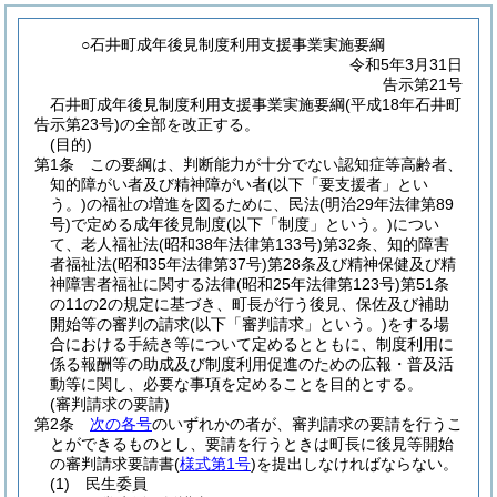
○石井町成年後見制度利用支援事業実施要綱
令和5年3月31日
告示第21号
石井町成年後見制度利用支援事業実施要綱(平成18年石井町
告示第23号)の全部を改正する。
(目的)
第1条
この要綱は、判断能力が十分でない認知症等高齢者、
知的障がい者及び精神障がい者
(以下「要支援者」とい
う。)
の福祉の増進を図るために、民法
(明治29年法律第89
号)
で定める成年後見制度
(以下「制度」という。)
につい
て、老人福祉法
(昭和38年法律第133号)
第32条、知的障害
者福祉法
(昭和35年法律第37号)
第28条及び精神保健及び精
神障害者福祉に関する法律
(昭和25年法律第123号)
第51条
の11の2の規定に基づき、町長が行う後見、保佐及び補助
開始等の審判の請求
(以下「審判請求」という。)
をする場
合における手続き等について定めるとともに、制度利用に
係る報酬等の助成及び制度利用促進のための広報・普及活
動等に関し、必要な事項を定めることを目的とする。
(審判請求の要請)
第2条
次の各号
のいずれかの者が、審判請求の要請を行うこ
とができるものとし、要請を行うときは町長に後見等開始
の審判請求要請書
(
様式第1号
)
を提出しなければならない。
(1)
民生委員