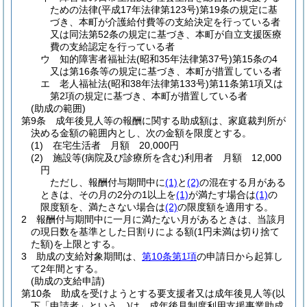
ための法律
(平成17年法律第123号)
第19条の規定に基
づき、本町が介護給付費等の支給決定を行っている者
又は同法第52条の規定に基づき、本町が自立支援医療
費の支給認定を行っている者
ウ
知的障害者福祉法
(昭和35年法律第37号)
第15条の4
又は第16条等の規定に基づき、本町が措置している者
エ
老人福祉法
(昭和38年法律第133号)
第11条第1項又は
第2項の規定に基づき、本町が措置している者
(助成の範囲)
第9条
成年後見人等の報酬に関する助成額は、家庭裁判所が
決める金額の範囲内とし、次の金額を限度とする。
(1)
在宅生活者 月額 20,000円
(2)
施設等
(病院及び診療所を含む)
利用者 月額 12,000
円
ただし、報酬付与期間中に
(1)
と
(2)
の混在する月がある
ときは、その月の2分の1以上を
(1)
が満たす場合は
(1)
の
限度額を、満たさない場合は
(2)
の限度額を適用する。
2
報酬付与期間中に一月に満たない月があるときは、当該月
の現日数を基準とした日割りによる額
(1円未満は切り捨て
た額)
を上限とする。
3
助成の支給対象期間は、
第10条第1項
の申請日から起算し
て2年間とする。
(助成の支給申請)
第10条
助成を受けようとする要支援者又は成年後見人等
(以
下「申請者」という。)
は、成年後見制度利用支援事業助成