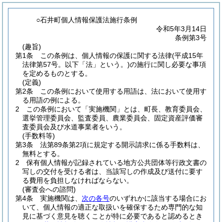
○石井町個人情報保護法施行条例
令和5年3月14日
条例第3号
(趣旨)
第1条
この条例は、個人情報の保護に関する法律
(平成15年
法律第57号。以下「法」という。)
の施行に関し必要な事項
を定めるものとする。
(定義)
第2条
この条例において使用する用語は、法において使用す
る用語の例による。
2
この条例において「実施機関」とは、町長、教育委員会、
選挙管理委員会、監査委員、農業委員会、固定資産評価審
査委員会及び水道事業者をいう。
(手数料等)
第3条
法第89条第2項に規定する開示請求に係る手数料は、
無料とする。
2
保有個人情報が記録されている地方公共団体等行政文書の
写しの交付を受ける者は、当該写しの作成及び送付に要す
る費用を負担しなければならない。
(審査会への諮問)
第4条
実施機関は、
次の各号
のいずれかに該当する場合にお
いて、個人情報の適正な取扱いを確保するため専門的な知
見に基づく意見を聴くことが特に必要であると認めるとき