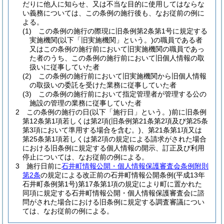
だりに他人に知らせ、又は不当な目的に使用してはならな
い義務については、この条例の施行後も、なお従前の例に
よる。
(1)
この条例の施行の際現に旧条例第2条第1号に規定する
実施機関
(以下「旧実施機関」という。)
の職員である者
又はこの条例の施行前において旧実施機関の職員であっ
た者のうち、この条例の施行前において旧個人情報の取
扱いに従事していた者
(2)
この条例の施行前において旧実施機関から旧個人情報
の取扱いの委託を受けた業務に従事していた者
(3)
この条例の施行前において指定管理者が管理する公の
施設の管理の業務に従事していた者
2
この条例の施行の日
(以下「施行日」という。)
前に旧条例
第12条第1項若しくは第2項
(旧条例第21条第2項及び第25条
第3項において準用する場合を含む。)
、第21条第1項又は
第25条第1項若しくは第2項の規定による請求がされた場合
における旧条例に規定する個人情報の開示、訂正及び利用
停止については、なお従前の例による。
3
施行日前に
石井町情報公開・個人情報保護審査会条例附則
第2条
の規定による改正前の石井町情報公開条例
(平成13年
石井町条例第1号)
第17条第1項の規定により町に置かれた
同項に規定する石井町情報公開・個人情報保護審査会に諮
問がされた場合における旧条例に規定する調査審議につい
ては、なお従前の例による。