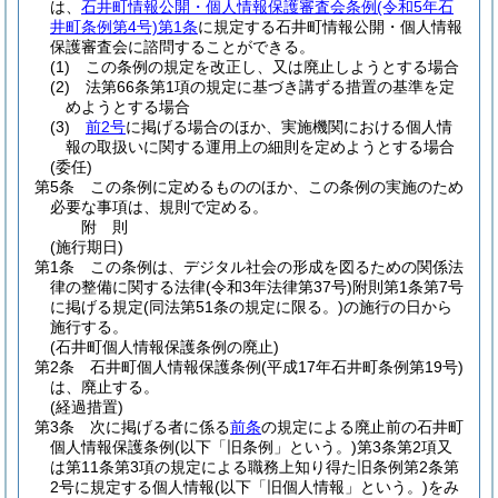
は、
石井町情報公開・個人情報保護審査会条例
(令和5年石
井町条例第4号)
第1条
に規定する石井町情報公開・個人情報
保護審査会に諮問することができる。
(1)
この条例の規定を改正し、又は廃止しようとする場合
(2)
法第66条第1項の規定に基づき講ずる措置の基準を定
めようとする場合
(3)
前2号
に掲げる場合のほか、実施機関における個人情
報の取扱いに関する運用上の細則を定めようとする場合
(委任)
第5条
この条例に定めるもののほか、この条例の実施のため
必要な事項は、規則で定める。
附
則
(施行期日)
第1条
この条例は、デジタル社会の形成を図るための関係法
律の整備に関する法律
(令和3年法律第37号)
附則第1条第7号
に掲げる規定
(同法第51条の規定に限る。)
の施行の日から
施行する。
(石井町個人情報保護条例の廃止)
第2条
石井町個人情報保護条例
(平成17年石井町条例第19号)
は、廃止する。
(経過措置)
第3条
次に掲げる者に係る
前条
の規定による廃止前の石井町
個人情報保護条例
(以下「旧条例」という。)
第3条第2項又
は第11条第3項の規定による職務上知り得た旧条例第2条第
2号に規定する個人情報
(以下「旧個人情報」という。)
をみ