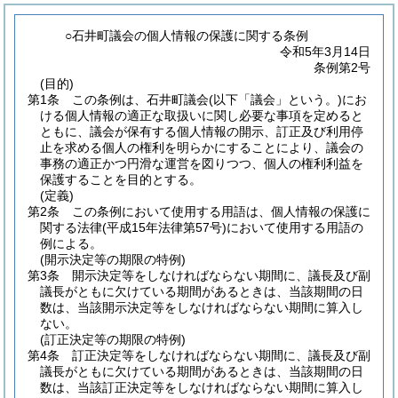
○石井町議会の個人情報の保護に関する条例
令和5年3月14日
条例第2号
(目的)
第1条
この条例は、石井町議会
(以下「議会」という。)
にお
ける個人情報の適正な取扱いに関し必要な事項を定めると
ともに、議会が保有する個人情報の開示、訂正及び利用停
止を求める個人の権利を明らかにすることにより、議会の
事務の適正かつ円滑な運営を図りつつ、個人の権利利益を
保護することを目的とする。
(定義)
第2条
この条例において使用する用語は、個人情報の保護に
関する法律
(平成15年法律第57号)
において使用する用語の
例による。
(開示決定等の期限の特例)
第3条
開示決定等をしなければならない期間に、議長及び副
議長がともに欠けている期間があるときは、当該期間の日
数は、当該開示決定等をしなければならない期間に算入し
ない。
(訂正決定等の期限の特例)
第4条
訂正決定等をしなければならない期間に、議長及び副
議長がともに欠けている期間があるときは、当該期間の日
数は、当該訂正決定等をしなければならない期間に算入し