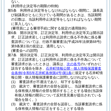
ない。
(利用停止決定等の期限の特例)
第5条
利用停止決定等をしなければならない期間に、議長及
び副議長がともに欠けている期間があるときは、当該期間
の日数は、当該利用停止決定等をしなければならない期間
に算入しない。
(審理員による審理手続に関する規定の適用除外)
第6条
開示決定等、訂正決定等、利用停止決定等又は開示請
求、訂正請求若しくは利用停止請求に係る不作為に係る審
査請求については、行政不服審査法
(平成26年法律第68号)
第9条第1項の規定は、適用しない。
(審査会への諮問)
第7条
開示決定等、訂正決定等、利用停止決定等又は開示請
求、訂正請求若しくは利用停止請求に係る不作為について
審査請求があったときは、議長は、
次の各号
のいずれかに
該当する場合を除き、
石井町情報公開・個人情報保護審査
会条例
(令和5年石井町条例第4号)
第1条
に規定する石井町情
報公開・個人情報保護審査会に諮問しなければならない。
(1)
審査請求が不適法であり、却下する場合
(2)
裁決で、審査請求の全部を認容し、当該審査請求に係
る保有個人情報の全部を開示することとする場合
(当該保
有個人情報の開示について反対意見書が提出されている
場合を除く。)
(3)
裁決で、審査請求の全部を認容し、当該審査請求に係
る保有個人情報の訂正をすることとする場合